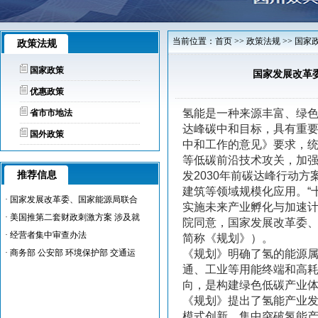
当前位置：首页 >> 政策法规 >> 国家
政策法规
国家政策
国家发展改革委
优惠政策
氢能是一种来源丰富、绿
省市市地法
达峰碳中和目标，具有重要
国外政策
中和工作的意见》要求，统
等低碳前沿技术攻关，加
推荐信息
发2030年前碳达峰行动
建筑等领域规模化应用。“
·
国家发展改革委、国家能源局联合
实施未来产业孵化与加速
·
美国推第二套财政刺激方案 涉及就
院同意，国家发展改革委、国
·
经营者集中审查办法
简称《规划》）。
·
商务部 公安部 环境保护部 交通运
《规划》明确了氢的能源
通、工业等用能终端和高
向，是构建绿色低碳产业
《规划》提出了氢能产业
模式创新，集中突破氢能