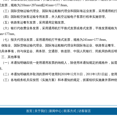
发票，规格为210mm×297mm或241mm×177.8mm。
三）国际货物运输代理业、国际海运船舶代理业和国际海运业发票，采用通用机打平推式发
四）国际航空旅客运输专用发票，并入航空运输电子客票行程单实施管理。
五）铁路客运餐车发票，采用通用定额发票。
六）银行代收费业务发票，采用通用机打平推式发票或卷式发票，平推发票规格为210m
mm×177mm。
七）报关代理业发票，采用通用机打平推式发票，规格为241mm×177.8mm。
险业、国际货物运输代理业、国际海运船舶代理业和国际海运业、铁路客运餐车、
的具体事项，待与保监会、商务部、交通部、铁道部、中国人民银行、民航局协商后
、其他事项
一）本通知明确应统一使用通用发票的纳税人，除使用本通知规定的规格外，如需
购。
二）本通知明确简并取消的票种可使用到2010年12月31日，2011年1月1日起，
三）各地税务机关应按照《实施方案》和本通知的规定，抓紧组织实施兼并票种统
。
首页
|
关于我们
|
新闻中心
|
联系方式
|
访客留言