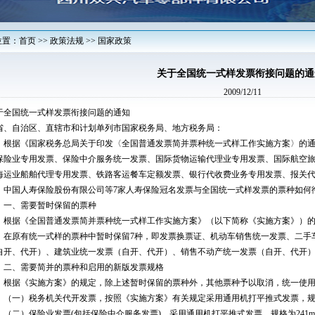
置：首页 >> 政策法规 >> 国家政策
关于全国统一式样发票衔接问题的通
2009/12/11
于全国统一式样发票衔接问题的通知
省、自治区、直辖市和计划单列市国家税务局、地方税务局：
据《国家税务总局关于印发〈全国普通发票简并票种统一式样工作实施方案〉的通知》
保险业专用发票、保险中介服务统一发票、国际货物运输代理业专用发票、国际航空
海运业船舶代理专用发票、铁路客运餐车定额发票、银行代收费业务专用发票、报关
、中国人寿保险股份有限公司等7家人寿保险冠名发票与全国统一式样发票的票种如何
、需要暂时保留的票种
据《全国普通发票简并票种统一式样工作实施方案》（以下简称《实施方案》）的
，在原有统一式样的票种中暂时保留7种，即发票换票证、机动车销售统一发票、二手
自开、代开）、建筑业统一发票（自开、代开）、销售不动产统一发票（自开、代开
、需要简并的票种和启用的新版发票规格
据《实施方案》的规定，除上述暂时保留的票种外，其他票种予以取消，统一使用
一）税务机关代开发票，按照《实施方案》有关规定采用通用机打平推式发票，规格为21
二）保险业发票(包括保险中介服务发票)，采用通用机打平推式发票，规格为241mm×