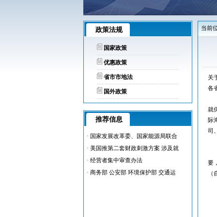
当前位
政策法规
国家政策
优惠政策
省市市地法
关
各
国外政策
根
就
推荐信息
际
司
·
国家发展改革委、国家能源局联合
一
·
美国推第二套财政刺激方案 涉及就
根
·
经营者集中审查办法
要
·
商务部 公安部 环境保护部 交通运
（
二
根
（
（