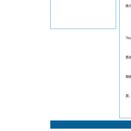
推式
（
（
（
（
76
（
保
票
三
（
领
（
（
票